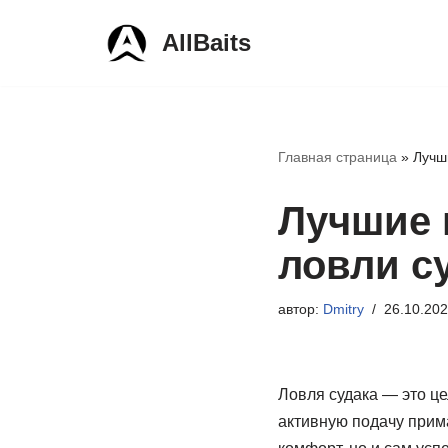
AllBaits
Перейти
к
содержимому
Главная страница
»
Лучш
Лучшие 
ловли с
автор:
Dmitry
26.10.20
Ловля судака — это це
активную подачу прима