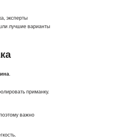
ка, эксперты
ошли лучшие варианты
ка
лина
.
ролировать приманку.
 поэтому важно
гкость.