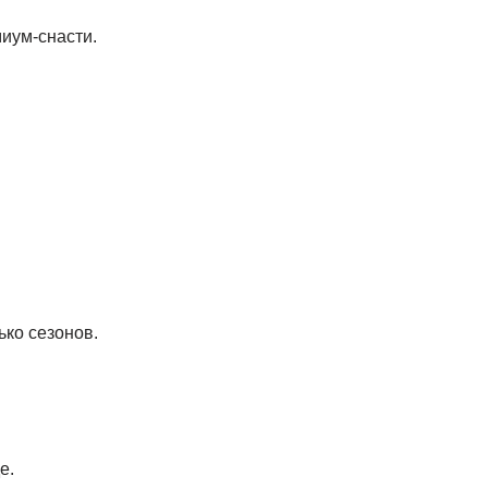
миум-снасти.
ько сезонов.
е.