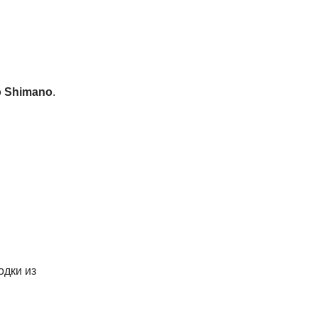
о Shimano
.
одки из