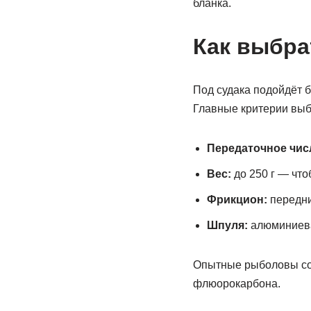
бланка.
Как выбра
Под судака подойдёт 
Главные критерии выб
Передаточное чис
Вес:
до 250 г — что
Фрикцион:
передни
Шпуля:
алюминиева
Опытные рыболовы сов
флюорокарбона.