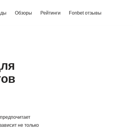
йды
Обзоры
Рейтинги
Fonbet отзывы
для
тов
 предпочитает
зависит не только